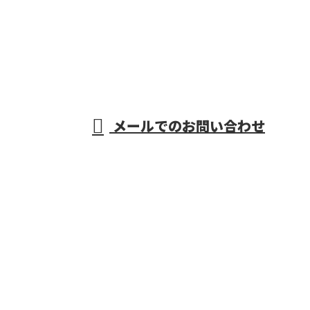
0587-97-3756
鉄道電気工事なら
愛知県一宮市や稲
受付／8:00～17:00
メールでのお問い合わせ
沢市・岐阜県羽島市などで活動する野田営繕株式会社
へ
HOME
採用情報
求職者の
みなさまへ
業務案内