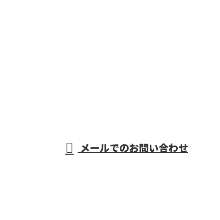
お問い合わせ
お電話でのお問い合わせ
0587-97-3756
鉄道電気工事なら
愛知県一宮市や稲
受付／8:00～17:00
メールでのお問い合わせ
沢市・岐阜県羽島市などで活動する野田営繕株式会社
へ