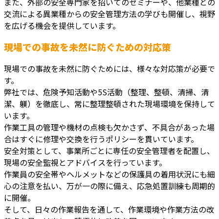
また、外部の安全専門家を招いてのセミナーや、他業種との
交流による異業種からの安全管理方法の学びも開催し、視野
を広げる機会を提供しています。
現場での事故を未然に防ぐための対応策
現場での事故を未然に防ぐためには、様々な対応策が必要で
す。
弊社では、危険予知活動や5S活動（整理、整頓、清掃、清
潔、躾）を徹底し、常に整理整頓された現場環境を保持して
います。
作業工具の管理や機材の点検も欠かさず、不具合があった場
合はすぐに修理や交換を行うポリシーを貫いています。
安全対策として、事業所ごとに専任の安全管理者を配置し、
現場の安全監視とアドバイスを行っています。
作業員の安全帯やヘルメットなどの保護具の着用状況にも細
心の注意を払い、万が一の際に備え、応急処置訓練も周期的
に開催。
そして、日々の作業報告を通して、作業環境や作業方法の改