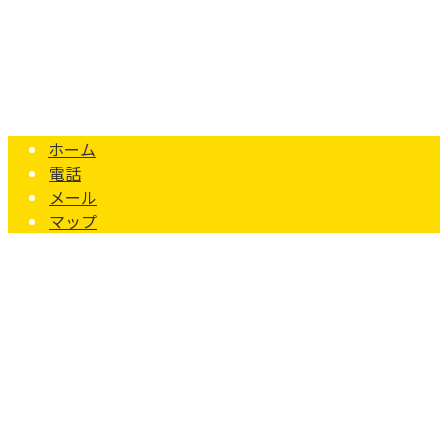
鉄道電気工事は愛知県稲沢市の野田営繕株式会社｜電気工事
Copyright © 鉄道電気工事なら愛知県一宮市や稲沢市・岐阜県羽島市など
で活動する野田営繕株式会社へ. All rights reserved.
ホーム
電話
メール
マップ