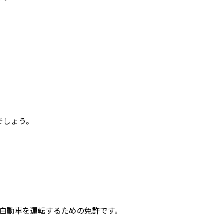
。
でしょう。
中型自動車を運転するための免許です。