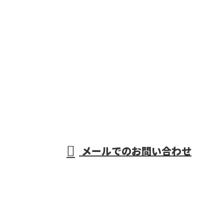
お問い合わせ
お電話でのお問い合わせ
0587-97-3756
鉄道電気工事なら
愛知県一宮市や稲
受付／8:00～17:00
メールでのお問い合わせ
沢市・岐阜県羽島市などで活動する野田営繕株式会社
へ