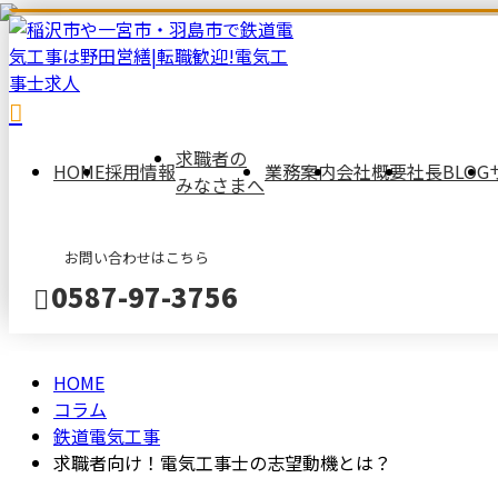
COLUMN
コ
ラ
求職者の
HOME
採用情報
業務案内
会社概要
社長BLOG
みなさまへ
ム
お問い合わせはこちら
0587-97-3756
HOME
メールフォーム
コラム
鉄道電気工事
求職者向け！電気工事士の志望動機とは？