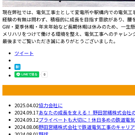
現在弊社では、電気工事士として変電所や駅構内での電気工
経験の有無は問わず、積極的に成長を目指す意欲があり、腰
GW・夏季休暇・年末年始など長期休暇は休みのため、一生
メリハリをつけて働ける環境を整え、電気工事へのチャレン
最後までご覧いただき誠にありがとうございました。
ツイート
最近の投稿
2025.04.02
協力会社に
2024.09.17
あなたの成長を支える！ 野田営繕株式会社
2024.09.12
プライベートも大切に！休日多めの鉄道電気
2024.08.06
野田営繕株式会社で鉄道電気工事のキャリア
2024.08.01
野球